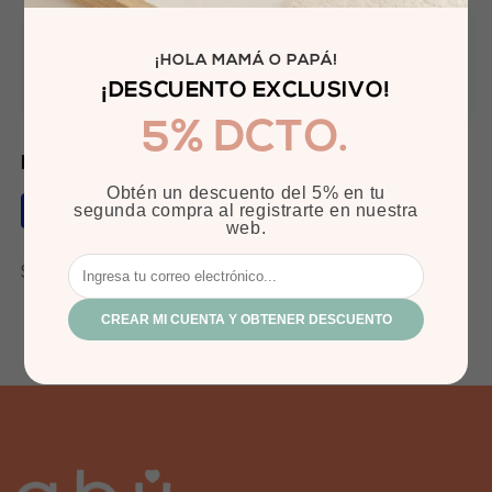
¡HOLA MAMÁ O PAPÁ!
+
+
¡DESCUENTO EXCLUSIVO!
Garantía
Pago Seguro
Envió Express
5% DCTO.
Métodos de pago aceptados
Obtén un descuento del 5% en tu
segunda compra al registrarte en nuestra
web.
Seguir:
CREAR MI CUENTA Y OBTENER DESCUENTO