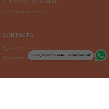
Términos y condiciones
Políticas de envió
CONTACTO
+51 970-847-540
"Lo mejor para tu bebé. ¡Compra ahora!"
mrisch@abutinystore.com
© 2026 AbuTiny. Todos los derechos reservados.