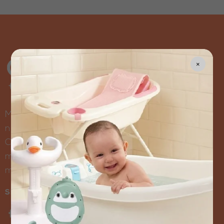
×
Más de 30 años de experiencia respaldan
nuestro compromiso con el bienestar infantil.
Creamos soluciones para que disfrutes cada
momento con tus hijos con total serenidad y
magia.
SÍGUENOS EN: