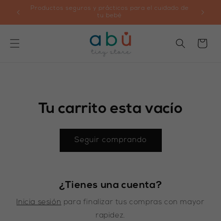
Ir
os de 2
Productos seguros y prácticos para el cuidado de
🚚 Envío
directamente
tu bebé
al contenido
Carrito
Tu carrito esta vacío
Seguir comprando
¿Tienes una cuenta?
Inicia sesión
para finalizar tus compras con mayor
rapidez.